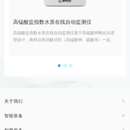
高锰酸盐指数水质在线自动监测仪
高锰酸盐指数水质在线自动监测仪基于高锰酸钾氧化法原
氨
理设计，将样品和消解试剂（高锰酸钾、硫酸等）一起加
法
入到消解滴定杯中进行恒温油浴消解，将样品中某些有机
存
物和无机可还原性物质部分氧化，用一定体积的草酸钠溶
杨
液与高锰酸钾溶液进行滴定与反滴定，根据反滴定过程中
分
氧化还原电极电位变化确定滴定终点，通过计算得出样品
样
中高锰酸盐指数。仪表符合中华人民共和国国家标准的规
定
定，运行稳定可靠、结构合理、维护简便。
关于我们
智能装备