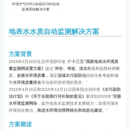
环境空气VOCs在线GCMS自动
监测系统解决方案
地表水水质自动监测解决方案
方案背景
2016年3月16日生态环境部印发
《
“
十三五
”
国家地表水环境质
量监测网设置方案》
提出“
评价、考核、排名
断面和趋势科研断
面，
改善水环境质量，
满足
流域水污染防治
目标任务考核和城
市
水环境质量排名
等当前环境管理的需求。”
2015年4月16日和2016年12月11日国务院分别印发
《水污染防
治计划》
和
《关于全面推行河长制的意见》
要求到2020年“
完善
水环境监测网络
，提升地表水监测技术支撑能力；加强河湖水
环境综合整治，
推进水环境治理网格化和信息化建设
。”
方案概述