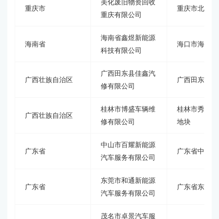
美化废旧物资回收
重庆市
重庆市北碚区
重庆有限公司
海南省鑫煜新能源
海南省
海口市海盛路1
科技有限公司
广西田东县佳鑫汽
广西壮族自治区
广西田东县环
修有限公司
桂林市博盛车辆维
桂林市秀峰区
广西壮族自治区
修有限公司
地块
中山市百耀新能源
广东省
广东省中山市
汽车服务有限公司
东莞市和通新能源
广东省
广东省东莞市
汽车服务有限公司
茂名市卓景汽车服