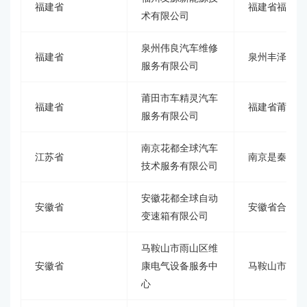
福建省
福建省福州市
术有限公司
泉州伟良汽车维修
福建省
泉州丰泽区齐
服务有限公司
莆田市车精灵汽车
福建省
福建省莆田市
服务有限公司
南京花都全球汽车
江苏省
南京是秦淮区
技术服务有限公司
安徽花都全球自动
安徽省
安徽省合肥市包
变速箱有限公司
马鞍山市雨山区维
安徽省
康电气设备服务中
马鞍山市雨山
心