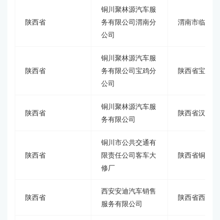
铜川聚林源汽车服
陕西省
务有限公司渭南分
渭南市临潼区
公司
铜川聚林源汽车服
陕西省
务有限公司宝鸡分
陕西省宝鸡市
公司
铜川聚林源汽车服
陕西省
陕西省汉中市
务有限公司
铜川市公共交通有
陕西省
限责任公司客车大
陕西省铜川市
修厂
西安安迪汽车销售
陕西省
陕西省西安市
服务有限公司