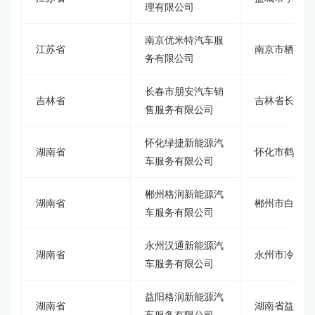
理有限公司
南京优米特汽车服
江苏省
南京市栖霞区
务有限公司
长春市朋安汽车销
吉林省
吉林省长春市
售服务有限公司
怀化绿捷新能源汽
湖南省
怀化市鹤城区
车服务有限公司
郴州格润新能源汽
湖南省
郴州市白露塘
车服务有限公司
永州汉通新能源汽
湖南省
永州市冷水滩
车服务有限公司
益阳格润新能源汽
湖南省
湖南省益阳市