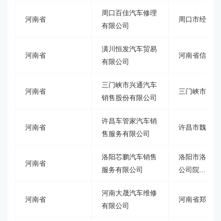
周口百佳汽车修理
河南省
周口市经济开
有限公司
潢川恒发汽车贸易
河南省
河南省信阳市
有限公司
三门峡市兴通汽车
河南省
三门峡市开发
销售股份有限公司
许昌车管家汽车销
河南省
许昌市魏都区
售服务有限公司
洛阳芯鹏汽车销售
洛阳市洛龙区
河南省
服务有限公司
公司院...
河南大晟汽车维修
河南省
河南省郑州市
有限公司