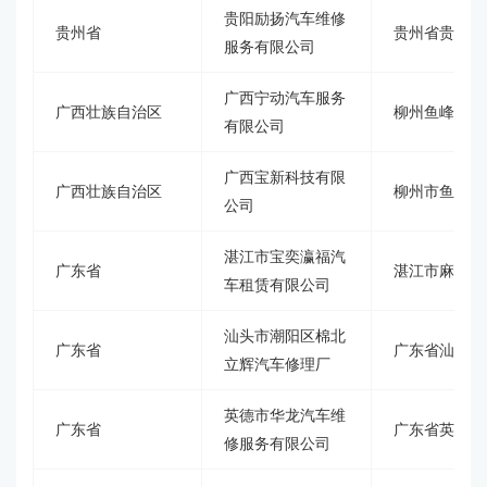
贵阳励扬汽车维修
贵州省
贵州省贵阳市
服务有限公司
广西宁动汽车服务
广西壮族自治区
柳州鱼峰区葡
有限公司
广西宝新科技有限
广西壮族自治区
柳州市鱼峰区
公司
湛江市宝奕瀛福汽
广东省
湛江市麻章区
车租赁有限公司
汕头市潮阳区棉北
广东省
广东省汕头市
立辉汽车修理厂
英德市华龙汽车维
广东省
广东省英德市
修服务有限公司