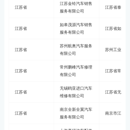
江苏金铃汽车销售
江苏省
江苏省泰州市
服务有限公司
如皋茂源汽车销售
江苏省
江苏省如皋市
服务有限公司
苏州航奥汽车服务
江苏省
苏州工业园区唯
有限公司
常州鹏峰汽车修理
江苏省
江苏省常州市
有限公司
无锡鸥亚进口汽车
江苏省
江苏省无锡市
维修有限公司
南京全新全翼汽车
江苏省
南京市江宁区
服务有限公司