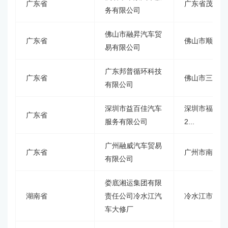
广东省
广东省茂名市
务有限公司
佛山市融昇汽车贸
广东省
佛山市顺德区
易有限公司
广东邦普循环科技
广东省
佛山市三水区
有限公司
深圳市益百佳汽车
深圳市福田区
广东省
服务有限公司
2...
广州融威汽车贸易
广东省
广州市南沙区
有限公司
娄底湘运集团有限
湖南省
责任公司冷水江汽
冷水江市金竹
车大修厂