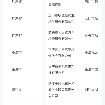
广东省
梅州市梅江区
器维修部
江门市明诚新能源
广东省
江门市新会区
汽车服务有限公司
韶关市车之道汽车
广东省
韶关市浈江区
维修服务有限公司
重庆蓝之星汽车维
重庆市
重庆九龙坡区
修服务有限公司
重庆依卡尔汽车科
重庆市
重庆市南岸区
技有限公司
浙江丰骏汽车技术
浙江省
服务有限公司湖州
浙江省湖州市
分公司