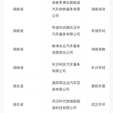
张家界勇欣新能源
湖南省
汽车销售服务有限
湖南省张家界
公司
常德市武陵区沃升
湖南省
常德市武陵区
汽车服务有限公司
株洲永众汽车服务
湖南省
湖南省株洲市荷
有限责任公司
长沙利宾汽车服务
湖南省
长沙市经济开
有限公司
襄阳荣运达汽车贸
湖北省
襄阳市襄州区
易有限公司
武汉时代智德新能
湖北省
武汉市开发区
源科技有限公司