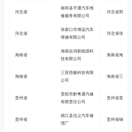
南和县宇通汽车维
河北省
河北省邢台市
修服务有限公司
张家口市博远汽车
河北省
河北省张家口
维修有限公司
海南合润新能源科
海南省
海南省海口市
技有限公司
三亚悟极科技有限
海南省
海南省三亚市
公司
贵阳市黔粤通汽修
贵州省
贵州省贵阳市
有限责任公司
德江县信义汽车修
贵州省
贵州省铜仁市
理厂