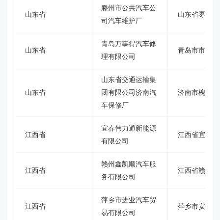
滕州市公共汽车公
山东省
山东省枣庄市
司汽车维护厂
青岛万事得汽车修
山东省
青岛市市北区
理有限公司
山东省交通运输集
山东省
团有限公司济南汽
济南市槐荫区
车保修厂
宜春伟力通新能源
江西省
江西省宜春市
有限公司
赣州鑫凯顺汽车服
江西省
江西省赣州市
务有限公司
萍乡市进业汽车贸
江西省
萍乡市安源区
易有限公司