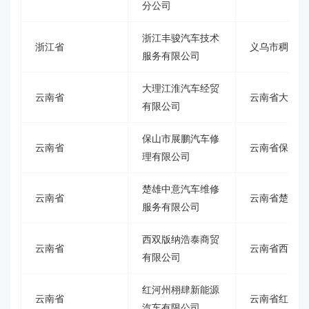
分公司
浙江丰骏汽车技术
浙江省
义乌市稠城街
服务有限公司
大理江淮汽车经贸
云南省
云南省大理白
有限公司
保山市展鹏汽车修
云南省
云南省保山市
理有限公司
楚雄中意汽车维修
云南省
云南省楚雄开
服务有限公司
西双版纳浩泰商贸
云南省
云南省西双版
有限公司
红河州栩肆新能源
云南省
云南省红河哈
汽车有限公司