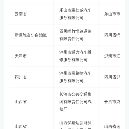
乐山市宝仕威汽车
云南省
乐山市市中区
服务有限公司
四川绵竹恒达运输
新疆维吾尔自治区
四川省绵竹市
有限责任公司
泸州市通力汽车维
天津市
泸州市江阳鑫
修服务有限公司
泸州市宝路捷汽车
四川省
四川省泸州市
服务有限公司
长治市公共交通集
山西省
团有限责任公司汽
长治市潞州区
修厂
山西伏鑫达新能源
山西省
山西省运城市