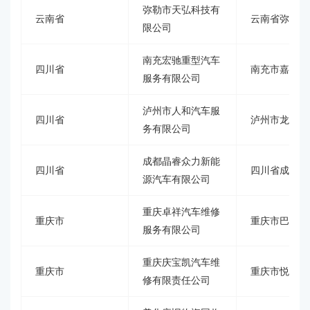
弥勒市天弘科技有
云南省
云南省弥勒市
限公司
南充宏驰重型汽车
四川省
南充市嘉陵区
服务有限公司
泸州市人和汽车服
四川省
泸州市龙马潭
务有限公司
成都晶睿众力新能
四川省
四川省成都市
源汽车有限公司
重庆卓祥汽车维修
重庆市
重庆市巴南区
服务有限公司
重庆庆宝凯汽车维
重庆市
重庆市悦复大
修有限责任公司