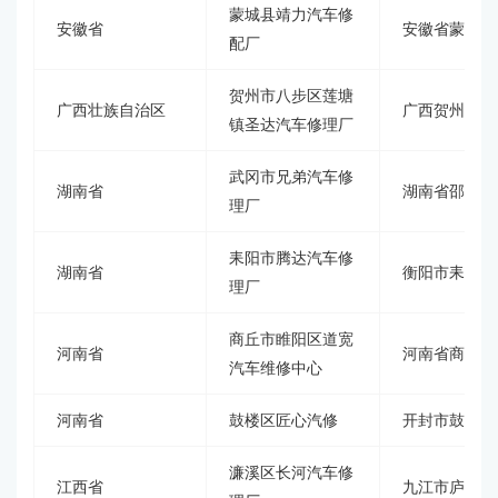
蒙城县靖力汽车修
安徽省
安徽省蒙城县
配厂
贺州市八步区莲塘
广西壮族自治区
广西贺州市八
镇圣达汽车修理厂
武冈市兄弟汽车修
湖南省
湖南省邵阳市
理厂
耒阳市腾达汽车修
湖南省
衡阳市耒阳市
理厂
商丘市睢阳区道宽
河南省
河南省商丘市
汽车维修中心
河南省
鼓楼区匠心汽修
开封市鼓楼区
濂溪区长河汽车修
江西省
九江市庐山大