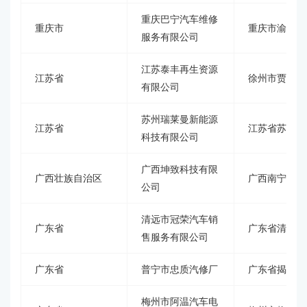
重庆巴宁汽车维修
重庆市
重庆市渝北区
服务有限公司
江苏泰丰再生资源
江苏省
徐州市贾汪区
有限公司
苏州瑞莱曼新能源
江苏省
江苏省苏州市
科技有限公司
广西坤致科技有限
广西壮族自治区
广西南宁市良
公司
清远市冠荣汽车销
广东省
广东省清远市
售服务有限公司
广东省
普宁市忠质汽修厂
广东省揭阳市
梅州市阿温汽车电