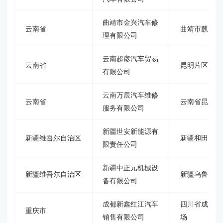
曲靖市金兴汽车修
云南省
曲靖市麒麟区
理有限公司
云南超彦汽车贸易
云南省
昆明片区经开
有限公司
云南万辰汽车维修
云南省
云南省昆明市
服务有限公司
新疆世安新能源有
新疆维吾尔自治区
新疆和田地区
限责任公司
新疆中正元机械设
新疆维吾尔自治区
新疆乌鲁木齐
备有限公司
成都新鑫红江汽车
四川省成都市
重庆市
销售有限公司
场