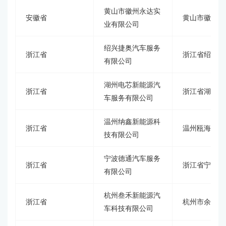
黄山市徽州永达实
安徽省
黄山市徽州区
业有限公司
绍兴捷奥汽车服务
浙江省
浙江省绍兴市
有限公司
湖州电芯新能源汽
浙江省
浙江省湖州市吴
车服务有限公司
温州纳鑫新能源科
浙江省
温州瓯海潘桥街道
技有限公司
宁波德通汽车服务
浙江省
浙江省宁波市
有限公司
杭州叁禾新能源汽
浙江省
杭州市余杭区
车科技有限公司