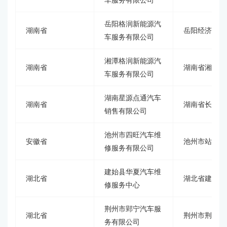
车服务有限公司
岳阳格润新能源汽
湖南省
岳阳经济技术
车服务有限公司
湘潭格润新能源汽
湖南省
湖南省湘潭市
车服务有限公司
湖南星源点通汽车
湖南省
湖南省长沙市
销售有限公司
池州市四旺汽车维
安徽省
池州市站前区
修服务有限公司
建始县华夏汽车维
湖北省
湖北省建始县
修服务中心
荆州市郢宁汽车服
湖北省
荆州市荆州区
务有限公司