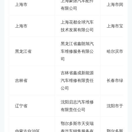
上海豪拯汽车配件
上海市
上海市闵行区双
有限公司
上海花都全球汽车
上海市
上海市宝山区呼兰路
技术发展有限公司
黑龙江省鑫朗旭汽
黑龙江省
车维修服务有限公
哈尔滨市平房
司
吉林省鑫成新能源
吉林省
汽车维修有限责任
长春市绿园区奔
公司
沈阳启志汽车维修
辽宁省
沈阳市于洪区千
有限责任公司
鄂尔多斯市天安瑞
内蒙古自治区
泰汽车销售服务有
鄂尔多斯农村