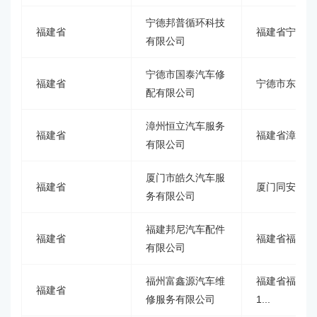
宁德邦普循环科技
福建省
福建省宁德市
有限公司
宁德市国泰汽车修
福建省
宁德市东桥经
配有限公司
漳州恒立汽车服务
福建省
福建省漳州市
有限公司
厦门市皓久汽车服
福建省
厦门同安区大
务有限公司
福建邦尼汽车配件
福建省
福建省福州市
有限公司
福州富鑫源汽车维
福建省福州市
福建省
修服务有限公司
1...