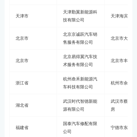
天津勤翼新能源科
天津市
天津海滨高新
技有限公司
北京京诚跃汽车销
北京市
北京市大兴区
售服务有限公司
北京易得翼汽车技
北京市
北京市丰台区
术服务有限公司
杭州叁禾新能源汽
浙江省
杭州市余杭区
车科技有限公司
武汉时代智德新能
武汉市蔡甸开
湖北省
源有限公司
房
国泰汽车修配有限
福建省
宁德市东桥经
公司