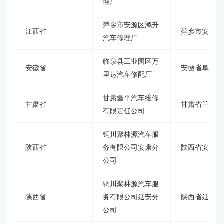
理厂
萍乡市安源区鸿升
江西省
萍乡市安源区
汽车修理厂
临泉县工业园区万
安徽省
安徽省阜阳市
里达汽车修配厂
甘肃鑫平汽车维修
甘肃省
甘肃省兰州市
有限责任公司
铜川聚林源汽车服
陕西省
务有限公司安康分
陕西省安康市
公司
铜川聚林源汽车服
陕西省
务有限公司延安分
陕西省延安市
公司