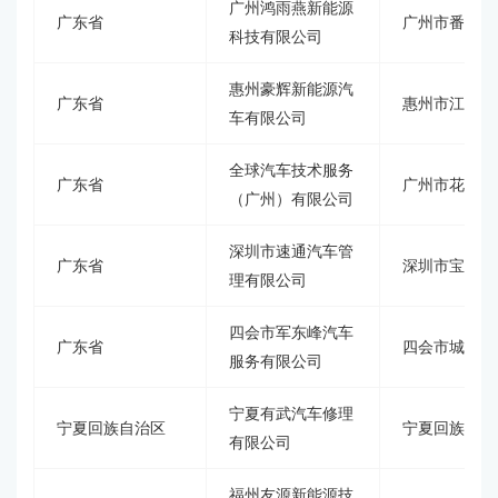
广州鸿雨燕新能源
广东省
广州市番禺区
科技有限公司
惠州豪辉新能源汽
广东省
惠州市江北金
车有限公司
全球汽车技术服务
广东省
广州市花都区
（广州）有限公司
深圳市速通汽车管
广东省
深圳市宝安区
理有限公司
四会市军东峰汽车
广东省
四会市城中街
服务有限公司
宁夏有武汽车修理
宁夏回族自治区
宁夏回族自治
有限公司
福州友源新能源技