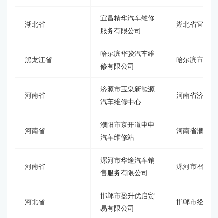
宜昌精华汽车维修
湖北省
湖北省宜昌市
服务有限公司
哈尔滨华骏汽车维
黑龙江省
哈尔滨市香坊
修有限公司
济源市玉泉新能源
河南省
河南省济源市
汽车维修中心
濮阳市京开道申申
河南省
河南省濮阳市
汽车维修站
漯河市华途汽车销
河南省
漯河市召陵区
售服务有限公司
邯郸市盈升优启贸
河北省
邯郸市经济技
易有限公司