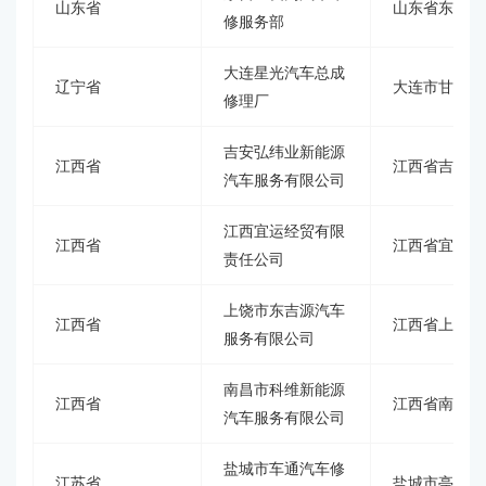
山东省
山东省东营市
修服务部
大连星光汽车总成
辽宁省
大连市甘井子
修理厂
吉安弘纬业新能源
江西省
江西省吉安市
汽车服务有限公司
江西宜运经贸有限
江西省
江西省宜春市
责任公司
上饶市东吉源汽车
江西省
江西省上饶市
服务有限公司
南昌市科维新能源
江西省
江西省南昌市
汽车服务有限公司
盐城市车通汽车修
江苏省
盐城市亭湖区