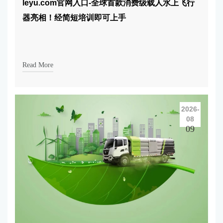
leyu.com官网入口-全球首款消费级载人水上飞行
器亮相！经简短培训即可上手
Read More
2026-
08
09