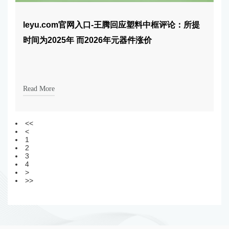
leyu.com官网入口-王腾回应塑料中框评论：所提
时间为2025年 而2026年元器件涨价
Read More
<<
<
1
2
3
4
>
>>