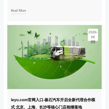
Read More
2026-
08
09
leyu.com官网入口-极石汽车开启全新代理合作模
式 北京、上海、长沙等核心门店相继落地