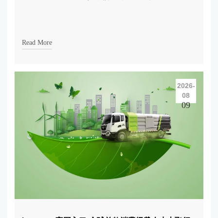
Read More
2026-
08
09