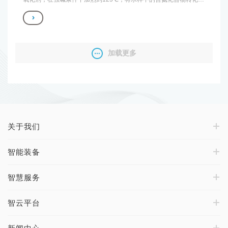
硝酸盐，采用紫外分光光度法于波长220nm和275nm分别测试吸光
度A220和A275，校正吸光度A=A220-2A275，总氮含量与校正吸光
度A成正比，从而监测水质中总氮的指标，仪表符合中华人民共和国
国家标准的规定，运行稳定可靠、结构合理、维护简便。
加载更多
关于我们
智能装备
智慧服务
智云平台