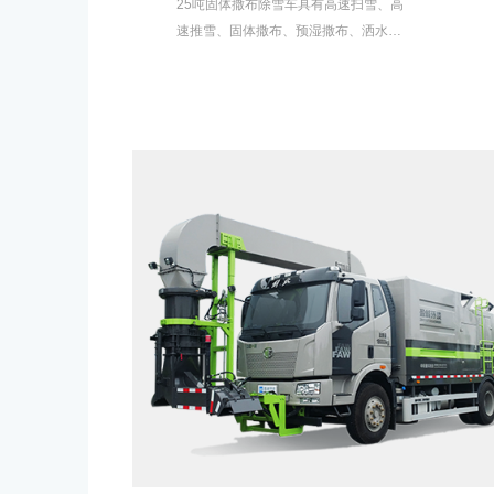
25吨固体撒布除雪车具有高速扫雪、高
速推雪、固体撒布、预湿撒布、洒水等
功能，适合市政、高速公路、国省干
道、机场等道路的除冰雪作业。三个底
盘平台（重汽豪沃/解放J6/东风天龙），
搭载改进升级后的全新撒布器，前置多
种类型滚刷（马达直驱外置、马达通过
链条传动、低速滚刷、高速滚刷）和多
种推雪铲，还可加装清洗系统，多种配
置满足不同场景和不同客户的需求。