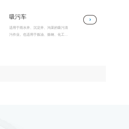
吸污车
适用于雨水井、沉淀井、沟渠的吸污清
污作业。也适用于炼油、炼钢、化工、
房管、环卫等行业的废水、积淀物的抽
吸、装运和排卸作业。产品主要配套件
实行全球采购，性能优良、工作可靠。