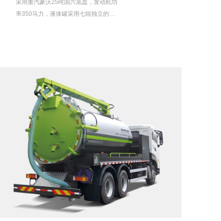
采用重汽豪沃25吨国六底盘，发动机功
率350马力，液体罐采用七组独立的工
程塑料罐体，具备融盐搅拌功能，除雪
装置采用底盘发动机全功率取力，可配
前置滚刷和雪铲。适应于城乡道路、高
速公路除雪、除冰。