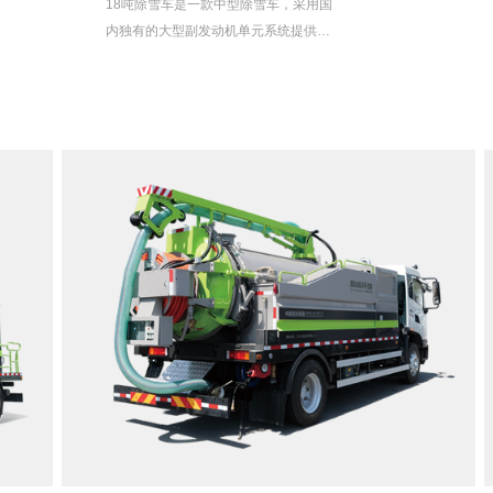
18吨除雪车是一款中型除雪车，采用国
内独有的大型副发动机单元系统提供工
作机构动力，安装雪铲、滚刷和融雪剂
撒布器，适用于城乡各种道路、国省干
线公路等的及时除雪、除冰。