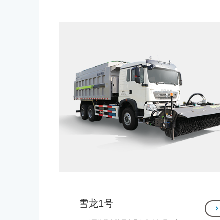
的抽吸和喷洒还田。喷洒系统可远程喷
洒、高空洒水。选装水路系统后，可用
于路面洒水、冲洗。
雪龙1号