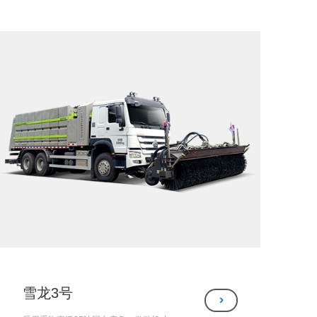
等。
雪龙3号